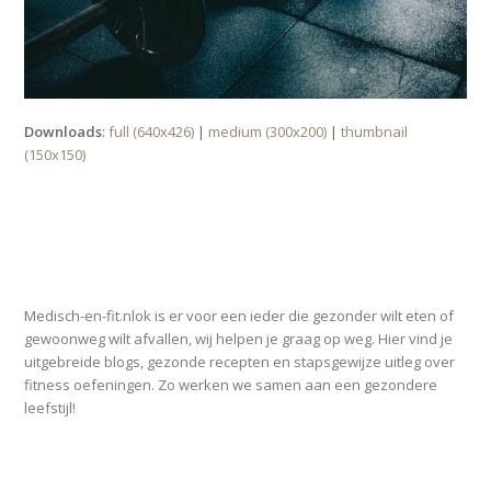
Downloads
:
full (640x426)
|
medium (300x200)
|
thumbnail
(150x150)
OVER MEDISCH-EN-FIT.NL
Medisch-en-fit.nlok is er voor een ieder die gezonder wilt eten of
gewoonweg wilt afvallen, wij helpen je graag op weg. Hier vind je
uitgebreide blogs, gezonde recepten en stapsgewijze uitleg over
fitness oefeningen. Zo werken we samen aan een gezondere
leefstijl!