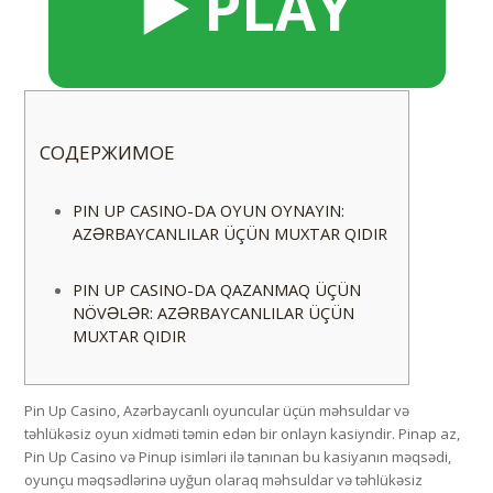
▶️ PLAY
СОДЕРЖИМОЕ
PIN UP CASINO-DA OYUN OYNAYIN:
AZƏRBAYCANLILAR ÜÇÜN MUXTAR QIDIR
PIN UP CASINO-DA QAZANMAQ ÜÇÜN
NÖVƏLƏR: AZƏRBAYCANLILAR ÜÇÜN
MUXTAR QIDIR
Pin Up Casino, Azərbaycanlı oyuncular üçün məhsuldar və
təhlükəsiz oyun xidməti təmin edən bir onlayn kasiyndir. Pinap az,
Pin Up Casino və Pinup isimləri ilə tanınan bu kasiyanın məqsədi,
oyunçu məqsədlərinə uyğun olaraq məhsuldar və təhlükəsiz