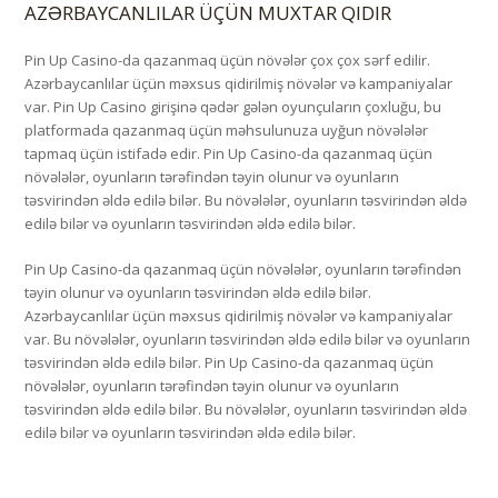
AZƏRBAYCANLILAR ÜÇÜN MUXTAR QIDIR
Pin Up Casino-da qazanmaq üçün növələr çox çox sərf edilir.
Azərbaycanlılar üçün məxsus qidirilmiş növələr və kampaniyalar
var. Pin Up Casino girişinə qədər gələn oyunçuların çoxluğu, bu
platformada qazanmaq üçün məhsulunuza uyğun növələlər
tapmaq üçün istifadə edir. Pin Up Casino-da qazanmaq üçün
növələlər, oyunların tərəfindən təyin olunur və oyunların
təsvirindən əldə edilə bilər. Bu növələlər, oyunların təsvirindən əldə
edilə bilər və oyunların təsvirindən əldə edilə bilər.
Pin Up Casino-da qazanmaq üçün növələlər, oyunların tərəfindən
təyin olunur və oyunların təsvirindən əldə edilə bilər.
Azərbaycanlılar üçün məxsus qidirilmiş növələr və kampaniyalar
var. Bu növələlər, oyunların təsvirindən əldə edilə bilər və oyunların
təsvirindən əldə edilə bilər. Pin Up Casino-da qazanmaq üçün
növələlər, oyunların tərəfindən təyin olunur və oyunların
təsvirindən əldə edilə bilər. Bu növələlər, oyunların təsvirindən əldə
edilə bilər və oyunların təsvirindən əldə edilə bilər.