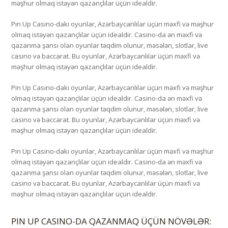
məşhur olmaq istəyən qazançlılar üçün idealdir.
Pin Up Casino-dakı oyunlar, Azərbaycanlılar üçün məxfi və məşhur
olmaq istəyən qazançlılar üçün idealdir. Casino-da ən məxfi və
qazanma şansı olan oyunlar təqdim olunur, məsələn, slotlar, live
casino və baccarat. Bu oyunlar, Azərbaycanlılar üçün məxfi və
məşhur olmaq istəyən qazançlılar üçün idealdir.
Pin Up Casino-dakı oyunlar, Azərbaycanlılar üçün məxfi və məşhur
olmaq istəyən qazançlılar üçün idealdir. Casino-da ən məxfi və
qazanma şansı olan oyunlar təqdim olunur, məsələn, slotlar, live
casino və baccarat. Bu oyunlar, Azərbaycanlılar üçün məxfi və
məşhur olmaq istəyən qazançlılar üçün idealdir.
Pin Up Casino-dakı oyunlar, Azərbaycanlılar üçün məxfi və məşhur
olmaq istəyən qazançlılar üçün idealdir. Casino-da ən məxfi və
qazanma şansı olan oyunlar təqdim olunur, məsələn, slotlar, live
casino və baccarat. Bu oyunlar, Azərbaycanlılar üçün məxfi və
məşhur olmaq istəyən qazançlılar üçün idealdir.
PIN UP CASINO-DA QAZANMAQ ÜÇÜN NÖVƏLƏR: