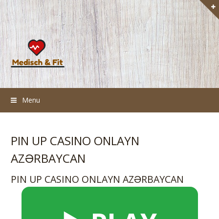
Menu
PIN UP CASINO ONLAYN
AZƏRBAYCAN
PIN UP CASINO ONLAYN AZƏRBAYCAN