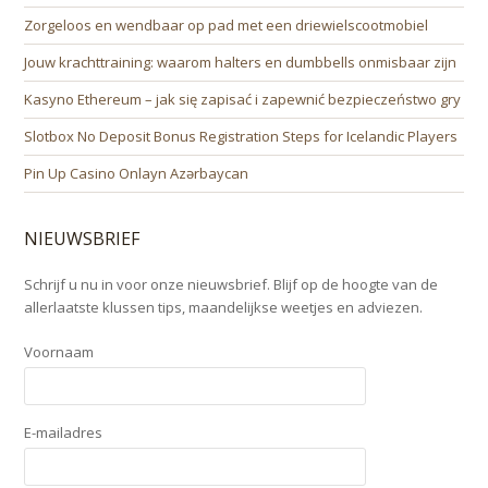
Zorgeloos en wendbaar op pad met een driewielscootmobiel
Jouw krachttraining: waarom halters en dumbbells onmisbaar zijn
Kasyno Ethereum – jak się zapisać i zapewnić bezpieczeństwo gry
Slotbox No Deposit Bonus Registration Steps for Icelandic Players
Pin Up Casino Onlayn Azərbaycan
NIEUWSBRIEF
Schrijf u nu in voor onze nieuwsbrief. Blijf op de hoogte van de
allerlaatste klussen tips, maandelijkse weetjes en adviezen.
Voornaam
E-mailadres