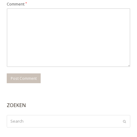
Comment
*
ZOEKEN
Search
Submi