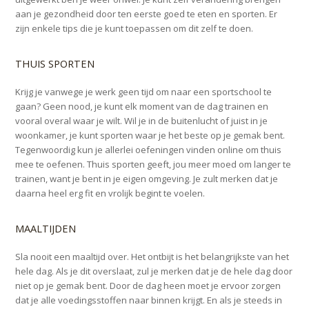
aan je gezondheid door ten eerste goed te eten en sporten. Er
zijn enkele tips die je kunt toepassen om dit zelf te doen.
THUIS SPORTEN
Krijg je vanwege je werk geen tijd om naar een sportschool te
gaan? Geen nood, je kunt elk moment van de dag trainen en
vooral overal waar je wilt. Wil je in de buitenlucht of juist in je
woonkamer, je kunt sporten waar je het beste op je gemak bent.
Tegenwoordig kun je allerlei oefeningen vinden online om thuis
mee te oefenen. Thuis sporten geeft, jou meer moed om langer te
trainen, want je bent in je eigen omgeving. Je zult merken dat je
daarna heel erg fit en vrolijk begint te voelen.
MAALTIJDEN
Sla nooit een maaltijd over. Het ontbijt is het belangrijkste van het
hele dag. Als je dit overslaat, zul je merken dat je de hele dag door
niet op je gemak bent. Door de dag heen moet je ervoor zorgen
dat je alle voedingsstoffen naar binnen krijgt. En als je steeds in