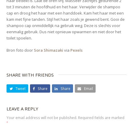
haar bedekt is. Laat de oren vrij. Masseer zachtjes gedurende 2
tot 3 minuten de hoofdhuid en het haar. Verwijder de shampoo
cap en droog het haar met een handdoek. Kam het haar met een
kam met fijne tanden. Stijl het haar zoals je gewend bent. Gooi de
shampoo cap onmiddellijk na gebruik weg. Deze is slechts voor
eenmalig gebruik. Dus niet opnieuw opwarmen en niet door het
toilet spoelen.
Bron foto door
Sora Shimazaki
via
Pexels
SHARE WITH FRIENDS
Tweet
Share
Share
Email
LEAVE A REPLY
Your email address will not be published.
Required fields are marked
*