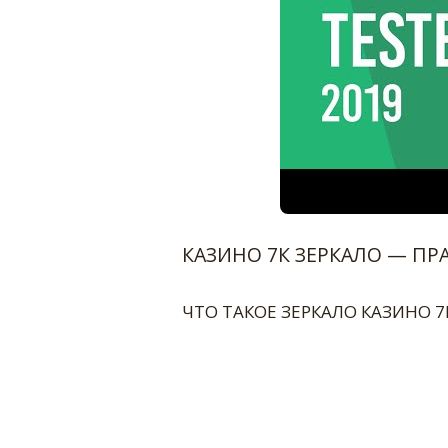
КАЗИНО 7К ЗЕРКАЛО — ПР
ЧТО ТАКОЕ ЗЕРКАЛО КАЗИНО 