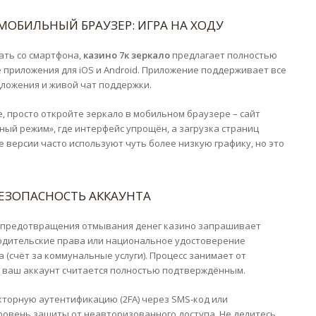
ОБИЛЬНЫЙ БРАУЗЕР: ИГРА НА ХОДУ
ать со смартфона,
казино 7к зеркало
предлагает полностью
приложения для iOS и Android. Приложение поддерживает все
дложения и живой чат поддержки.
, просто откройте зеркало в мобильном браузере – сайт
ый режим», где интерфейс упрощён, а загрузка страниц
 версии часто используют чуть более низкую графику, но это
БЕЗОПАСНОСТЬ АККАУНТА
и предотвращения отмывания денег казино запрашивает
водительские права или национальное удостоверение
 (счёт за коммунальные услуги). Процесс занимает от
го ваш аккаунт считается полностью подтверждённым.
кторную аутентификацию (2FA) через SMS‑код или
ровень защиты от неавторизованного доступа. Не делитесь