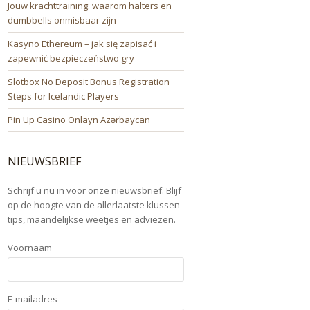
Jouw krachttraining: waarom halters en
dumbbells onmisbaar zijn
Kasyno Ethereum – jak się zapisać i
zapewnić bezpieczeństwo gry
Slotbox No Deposit Bonus Registration
Steps for Icelandic Players
Pin Up Casino Onlayn Azərbaycan
NIEUWSBRIEF
Schrijf u nu in voor onze nieuwsbrief. Blijf
op de hoogte van de allerlaatste klussen
tips, maandelijkse weetjes en adviezen.
Voornaam
E-mailadres