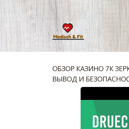
ОБЗОР КАЗИНО 7К ЗЕР
ВЫВОД И БЕЗОПАСНО