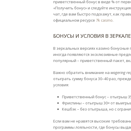
приветственный бонус в виде % от перв
«Получить бонус» и следуйте инструкци
чат, где вам быстро подскажут, как пра
официальном ресурсе
7k casino
.
БОНУСЫ И УСЛОВИЯ В ЗЕРКАЛЕ
В зеркальных версиях казино бонусные п
иногда появляются эксклюзивные предло
популярный – приветственный пакет, в
Важно обратить внимание на
wagering re
отыграть сумму бонуса 30–40 раз, преж
условия:
Приветственный бонус – отыгрыш 35
Фриспины – отыгрыш 30× от выигры
Кешбэк – без отыгрыша, но с огранич
Если вам не нравятся высокие требова
программы лояльности, где бонусы выда