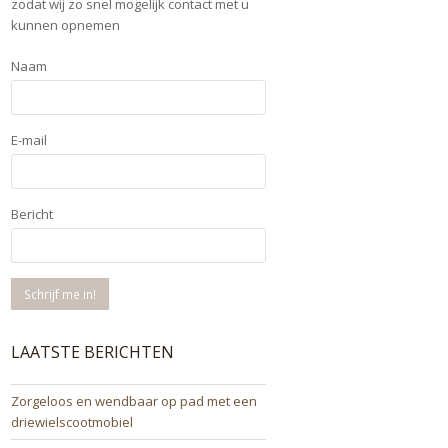
zodat wij zo snel mogelijk contact met u
kunnen opnemen
Naam
E-mail
Bericht
LAATSTE BERICHTEN
Zorgeloos en wendbaar op pad met een
driewielscootmobiel