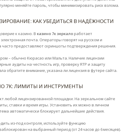
гулярно меняйте пароль, чтобы минимизировать риск взлома.
ЗИРОВАНИЕ: КАК УБЕДИТЬСЯ В НАДЁЖНОСТИ
оверие к казино. В
казино 7к зеркало
работает
 электронная почта. Операторы говорят на русском и
 а часто предоставляют скриншоты подтверждения решения.
ром – обычно Кюрасао или Мальта. Наличие лицензии
ярные аудиты на честность игр, проверку RTP и защиту
ла обратите внимание, указана ли лицензия в футере сайта.
НО 7К: ЛИМИТЫ И ИНСТРУМЕНТЫ
нкт любой лицензированной площадки. На зеркальном сайте
ты, ставки и время игры. Установить их можно в личном
стема автоматически блокирует дальнейшие действия.
одить из‑под контроля, используйте функцию
аблокирован на выбранный период (от 24 часов до 6 месяцев).