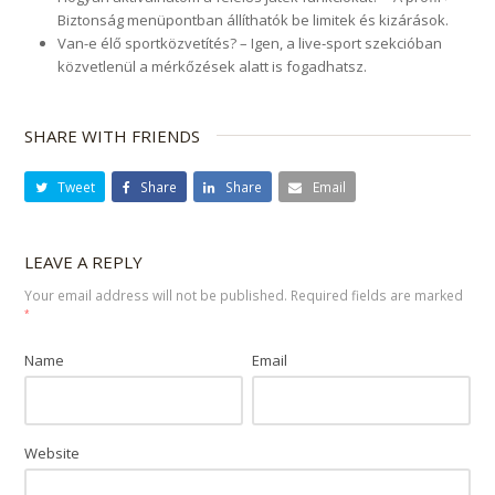
Biztonság menüpontban állíthatók be limitek és kizárások.
Van-e élő sportközvetítés? – Igen, a live‑sport szekcióban
közvetlenül a mérkőzések alatt is fogadhatsz.
SHARE WITH FRIENDS
Tweet
Share
Share
Email
LEAVE A REPLY
Your email address will not be published.
Required fields are marked
*
Name
Email
Website