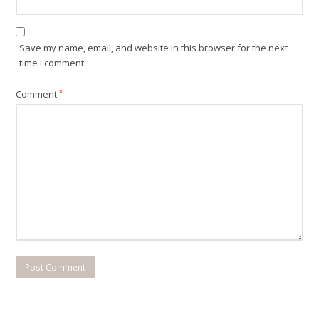
Save my name, email, and website in this browser for the next
time I comment.
Comment
*