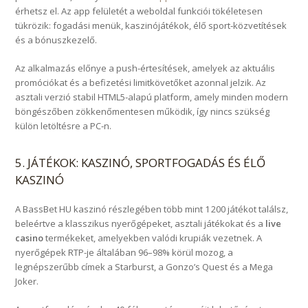
érhetsz el. Az app felületét a weboldal funkciói tökéletesen
tükrözik: fogadási menük, kaszinójátékok, élő sport‑közvetítések
és a bónuszkezelő.
Az alkalmazás előnye a push‑értesítések, amelyek az aktuális
promóciókat és a befizetési limitkövetőket azonnal jelzik. Az
asztali verzió stabil HTML5‑alapú platform, amely minden modern
böngészőben zökkenőmentesen működik, így nincs szükség
külön letöltésre a PC‑n.
5. JÁTÉKOK: KASZINÓ, SPORTFOGADÁS ÉS ÉLŐ
KASZINÓ
A BassBet HU kaszinó részlegében több mint 1 200 játékot találsz,
beleértve a klasszikus nyerőgépeket, asztali játékokat és a
live
casino
termékeket, amelyekben valódi krupiák vezetnek. A
nyerőgépek RTP-je általában 96–98% körül mozog, a
legnépszerűbb címek a Starburst, a Gonzo’s Quest és a Mega
Joker.