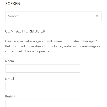
ZOEKEN
Search
Submi
CONTACTFORMULIER
Heeft u specifieke vragen of wilt u meer informatie ontvangen?
Bel ons of vul onderstaand formulier in, zodat wij zo snel mogelijk
contact met u kunnen opnemen
Naam
E-mail
Bericht