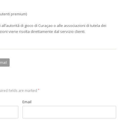
 utenti premium)
 all’autorità di gioco di Curaçao o alle associazioni di tutela dei
ioni viene risolta direttamente dal servizio clienti.
Email
ired fields are marked
*
Email