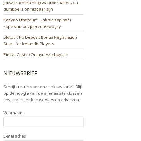
Jouw krachttraining: waarom halters en
dumbbells onmisbaar zijn
Kasyno Ethereum – jak się zapisać i
zapewnić bezpieczeństwo gry
Slotbox No Deposit Bonus Registration
Steps for Icelandic Players
Pin Up Casino Onlayn Azərbaycan
NIEUWSBRIEF
Schrijf u nu in voor onze nieuwsbrief. Blijf
op de hoogte van de allerlaatste klussen
tips, maandelijkse weetjes en adviezen.
Voornaam
E-mailadres