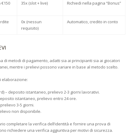
a €150
35x (slot + live)
Richiedi nella pagina “Bonus”
rdite
0x (nessun
Automatico, credito in conto
requisito)
EVI
metodi di pagamento, adatti sia ai principianti sia ai giocatori
anei, mentre i prelievi possono variare in base al metodo scelto.
 di elaborazione:
d) – deposito istantaneo, prelievo 2‑3 giorni lavorativi.
– deposito istantaneo, prelievo entro 24 ore.
prelievo 3‑5 giorni.
lievo non disponibile.
rio completare la verifica dell’identità e fornire una prova di
ono richiedere una verifica aggiuntiva per motivi di sicurezza.