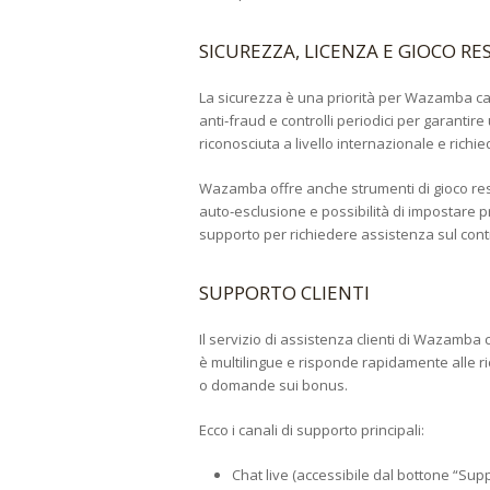
SICUREZZA, LICENZA E GIOCO R
La sicurezza è una priorità per Wazamba casino
anti‑fraud e controlli periodici per garanti
riconosciuta a livello internazionale e richie
Wazamba offre anche strumenti di gioco respon
auto‑esclusione e possibilità di impostare p
supporto per richiedere assistenza sul contro
SUPPORTO CLIENTI
Il servizio di assistenza clienti di Wazamba c
è multilingue e risponde rapidamente alle ri
o domande sui bonus.
Ecco i canali di supporto principali:
Chat live (accessibile dal bottone “Sup