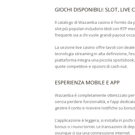
GIOCHI DISPONIBILI: SLOT, LIVE
Il catalogo di Wazamba casino è fornito da pi
slot più popolari includono titoli con RTP medi
frequenti sia a chi vuole grandi payout occa
La sezione live casino offre tavoli con dealer
tecnologia streaming in alta definizione, l’es
piattaforma integra una piccola sportsbook, 
quote competitive e opzioni di cash‑out.
ESPERIENZA MOBILE E APP
Wazamba è completamente ottimizzato per dis
senza perdere funzionalità, e l’app dedicata 
gestire il conto e ricevere notifiche su bonu
L’applicazione è leggera, si installa in poch
bonus o i nuovi tornei. Le transazioni di dep
ovunque ci sia una connessione internet.