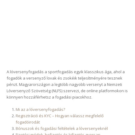
A lóversenyfogadás a sportfogadás egyik klasszikus ága, ahol a
fogadók a versenyző lovak és zsokéik teljesítményére tesznek
pénzt. Magyarországon a legtöbb nagyobb versenyt a Nemzeti
Lóversenyző Szövetség (NLFS) szervezi, de online platformokon is
könnyen hozzáférhetsz a fogadási piacokhoz.
Mi az a lóversenyfogadás?
Regisztráció és KYC – Hogyan válassz megfelelő
fogadóirodát
Bónuszok és fogadási feltételek a lóversenyeknél
Fizetési módok, befizetés és kifizetés gyorsan