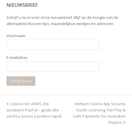
NIEUWSBRIEF
Schrijf u nu in voor onze nieuwsbrief. Blijf op de hoogte van de
allerlaatste klussen tips, maandelijkse weetjes en adviezen.
Voornaam
E-mailadres
previous
Casino non AAMS che
Hellspin Casino App Security
next
accettano PayPal – guida alla
post:
post:
Guide: Licensing, Fair Play &
verifica, bonus e prelievi rapidi
Safe Payments for Australian
Players