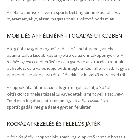
Az élő fogadások révén a
sports betting
dinamikusabb, és a
nyeremények gyakran magasabbak a változó odds miatt.
MOBIL ÉS APP ÉLMÉNY – FOGADÁS ÚTKÖZBEN
A legtöbb nagyobb fogadóiroda kínál mobil appot, amely
optimalizált a kisebb képernyőkre és az érintőképernyőkre. A
mobile experience
lehetővé teszi a gyors regisztrációt, azonnali
befizetést és a valós idejű odds megtekintést. Ellenőrizd, hogy az
app rendelkezik‑e push értesítésekkel a közelgő versenyekről.
Az appok általában
secure login
megoldással, például
kétfaktoros hitelesítéssel (2FA) védettek, ami növeli a
security
-t.
Emellett a legtöbb platform támogatja a
live casino
és a
sportfogadás integrálását egyetlen felületen.
KOCKÁZATKEZELÉS ÉS FELELŐS JÁTÉK
A felelős játék (responsible gambling) alapvető része a hosszú