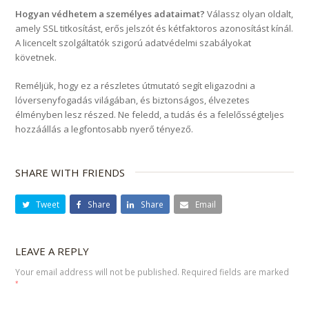
Hogyan védhetem a személyes adataimat?
Válassz olyan oldalt,
amely SSL titkosítást, erős jelszót és kétfaktoros azonosítást kínál.
A licencelt szolgáltatók szigorú adatvédelmi szabályokat
követnek.
Reméljük, hogy ez a részletes útmutató segít eligazodni a
lóversenyfogadás világában, és biztonságos, élvezetes
élményben lesz részed. Ne feledd, a tudás és a felelősségteljes
hozzáállás a legfontosabb nyerő tényező.
SHARE WITH FRIENDS
Tweet
Share
Share
Email
LEAVE A REPLY
Your email address will not be published.
Required fields are marked
*