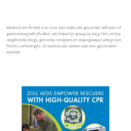
OVER MEDISCH-EN-FIT.NL
Medisch-en-fit.nlok is er voor een ieder die gezonder wilt eten of
gewoonweg wilt afvallen, wij helpen je graag op weg. Hier vind je
uitgebreide blogs, gezonde recepten en stapsgewijze uitleg over
fitness oefeningen. Zo werken we samen aan een gezondere
leefstijl!
SPONSOR