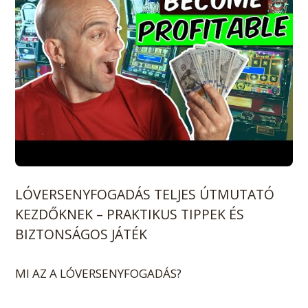
LÓVERSENYFOGADÁS TELJES ÚTMUTATÓ
KEZDŐKNEK – PRAKTIKUS TIPPEK ÉS
BIZTONSÁGOS JÁTÉK
MI AZ A LÓVERSENYFOGADÁS?