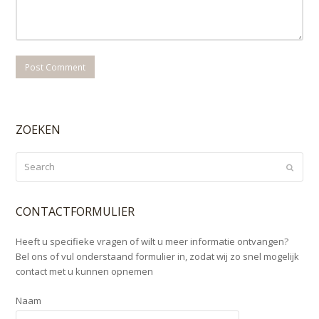
ZOEKEN
Search
Submi
CONTACTFORMULIER
Heeft u specifieke vragen of wilt u meer informatie ontvangen?
Bel ons of vul onderstaand formulier in, zodat wij zo snel mogelijk
contact met u kunnen opnemen
Naam