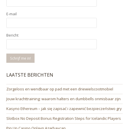
E-mail
Bericht
LAATSTE BERICHTEN
Zorgeloos en wendbaar op pad met een driewielscootmobiel
Jouw krachttraining: waarom halters en dumbbells onmisbaar zijn
Kasyno Ethereum – jak się zapisać i zapewnić bezpieczeństwo gry
Slotbox No Deposit Bonus Registration Steps for Icelandic Players
Pin Up Casino Onlayn Azərbaycan