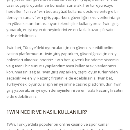
casino, çeşitli oyunlar ve bonuslar sunarak, her tür oyuncuyu
hedefler. 1vin ve 1win bet arayüzü kullanıcı dostu ve entegre bir
deneyim sunar. 1win giriş yaparken, güvenliğiniz ve verileriniz için
en yüksek standartlara uyan teknolojiler kullanıyoruz. 1win giriş
yaparak, en iyi oyun deneyimlerini ve en fazla kazanç fırsatını
elde edebilirsiniz.
1win bet, Türkiye’deki oyuncular için en güvenli ve etkili online
casino platformudur. 1win giriş yaparken, güvenliğiniz için en iyi
önlemleri almanızı öneririz. 1win bet, güvenli bir ödeme sistemini
ve güvenli bir sunucu yapılandırmasını kullanarak, verilerinizin
korunmasını sağlar. 1win giriş yaparken, çeşitli oyun türlerinden
seçebilir ve en iyi kazanç fırsatını elde edebilirsiniz. 1win bet,
Türkiye’deki oyuncular için en iyi online casino platformudur. 1win
giriş yaparak, en iyi oyun deneyimlerini ve en fazla kazanç fırsatını
elde edebilirsiniz.
1WIN NEDIR VE NASIL KULLANILIR?
1Win, Türkiye’deki popüler bir online casino ve spor kumar