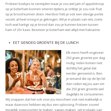
Probeer koekjes te vermijden maar je zou wel jam of appelstroop
op je boterham kunnen smeren tijdens je ontbijt. Je zou ook fruit
op je brood kunnen doen. Hierdoor heb je ook een stevige portie
vezels al heel vroeg in je gekregen. Wil je in plaats van iets zoets
toch wat hartigs op je brood dan zou je kunnen kiezen tussen
ham of 20+ kaas. Besmeer je boterham wel altijd met halvarine.
EET GENOEG GROENTE BIJ DE LUNCH
Elk mens heeft ongeveer
250 gram groente per dag
nodig. Velen komen niet
dichtbij het getal dat
eerder genoemd is. Ben
je iemand die op de lijn let
dan raden wij jou aan om
die 250 gram groente wel
dagelijks te consumeren.
Wij snappen dat het ook voor jou misschien ook niet makkelijk is
maar daarvoor hebben wij dus een oplossing. Probeer zoveel
mogelijk soepsoorten te maken, sapjes maken, zet in plaats van