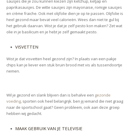
sausjes die je zou kunnen kiezen zijn ketchup, ketjap en
paprikasausjes. De witte sausjes zijn mayonaise, romige sausjes
en crème fraiche. Ook met olijfolie dien je op te passen. Olijfolie is
heel gezond maar bevat veel calorieën. Wees dan niet te gul bij
het gebruik daarvan. Wist je dat je zelf pesto kon maken? Zet wat
olie in je basilicum en je hebt je zelf gemaakt pesto.
VISVETTEN
Wist je dat visvetten heel gezond zijn? In plaats van een pakje
chips kan je liever een stuk bruin brood met vis als tussendoortje
nemen.
Wil je gezond en slank blijven dan is behalve een
gezonde
voeding
, sporten ook heel belangrijk. ben jij iemand die niet graag
naar de sportschool gaat? Geen probleem, ook aan deze groep
hebben wij gedacht.
MAAK GEBRUIK VAN JE TELEVISIE