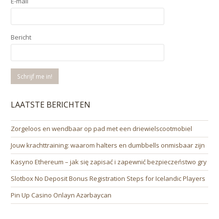
E-mail
Bericht
LAATSTE BERICHTEN
Zorgeloos en wendbaar op pad met een driewielscootmobiel
Jouw krachttraining: waarom halters en dumbbells onmisbaar zijn
Kasyno Ethereum – jak się zapisać i zapewnić bezpieczeństwo gry
Slotbox No Deposit Bonus Registration Steps for Icelandic Players
Pin Up Casino Onlayn Azərbaycan