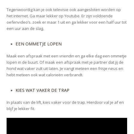
Tegenwoordig kan je ook televisie ook aangesloten worden op
het internet. Ga maar lekker op Youtube. Er zijn voldoende
oefenvideo’s. zoek er maar 1 uit en ga lekker voor een half uur tot
een uur aan de slag.
EEN OMMETJE LOPEN
Maak een afspraak met een vriendin en ga elke dag een ommetje
lopen in de buurt. Of maak een afspraak met je partner dat jij de
hond wat vaker zult uit laten. Je vangt meteen een frisje neus en
hebt meteen ook wat calorieën verbrandt.
KIES WAT VAKER DE TRAP
In plaats van de lift, kies vaker voor de trap. Hierdoor val je af en
blijf je lekker fit.