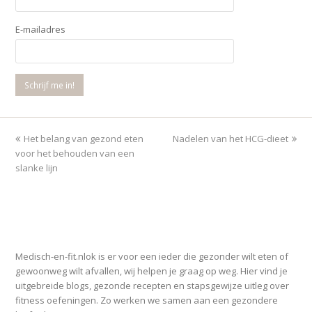
E-mailadres
previous
Het belang van gezond eten
Nadelen van het HCG-dieet
next
voor het behouden van een
post:
post:
slanke lijn
OVER MEDISCH-EN-FIT.NL
Medisch-en-fit.nlok is er voor een ieder die gezonder wilt eten of
gewoonweg wilt afvallen, wij helpen je graag op weg. Hier vind je
uitgebreide blogs, gezonde recepten en stapsgewijze uitleg over
fitness oefeningen. Zo werken we samen aan een gezondere