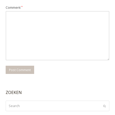
Comment
*
ZOEKEN
Search
Submi