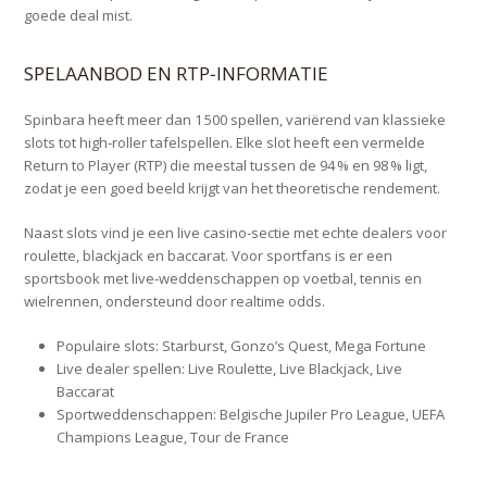
goede deal mist.
SPELAANBOD EN RTP‑INFORMATIE
Spinbara heeft meer dan 1 500 spellen, variërend van klassieke
slots tot high‑roller tafelspellen. Elke slot heeft een vermelde
Return to Player (RTP) die meestal tussen de 94 % en 98 % ligt,
zodat je een goed beeld krijgt van het theoretische rendement.
Naast slots vind je een live casino‑sectie met echte dealers voor
roulette, blackjack en baccarat. Voor sportfans is er een
sportsbook met live‑weddenschappen op voetbal, tennis en
wielrennen, ondersteund door realtime odds.
Populaire slots: Starburst, Gonzo’s Quest, Mega Fortune
Live dealer spellen: Live Roulette, Live Blackjack, Live
Baccarat
Sportweddenschappen: Belgische Jupiler Pro League, UEFA
Champions League, Tour de France