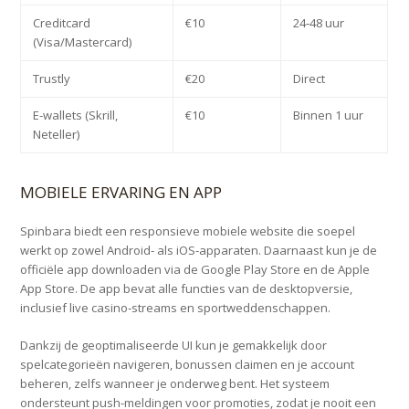
Creditcard
€10
24‑48 uur
(Visa/Mastercard)
Trustly
€20
Direct
E‑wallets (Skrill,
€10
Binnen 1 uur
Neteller)
MOBIELE ERVARING EN APP
Spinbara biedt een responsieve mobiele website die soepel
werkt op zowel Android‑ als iOS‑apparaten. Daarnaast kun je de
officiële app downloaden via de Google Play Store en de Apple
App Store. De app bevat alle functies van de desktopversie,
inclusief live casino‑streams en sportweddenschappen.
Dankzij de geoptimaliseerde UI kun je gemakkelijk door
spelcategorieën navigeren, bonussen claimen en je account
beheren, zelfs wanneer je onderweg bent. Het systeem
ondersteunt push‑meldingen voor promoties, zodat je nooit een