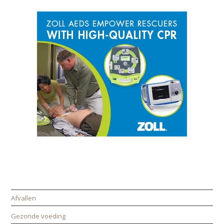
CATEGORIEËN
Afvallen
Gezonde voeding