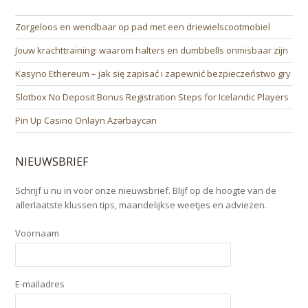
Zorgeloos en wendbaar op pad met een driewielscootmobiel
Jouw krachttraining: waarom halters en dumbbells onmisbaar zijn
Kasyno Ethereum – jak się zapisać i zapewnić bezpieczeństwo gry
Slotbox No Deposit Bonus Registration Steps for Icelandic Players
Pin Up Casino Onlayn Azərbaycan
NIEUWSBRIEF
Schrijf u nu in voor onze nieuwsbrief. Blijf op de hoogte van de
allerlaatste klussen tips, maandelijkse weetjes en adviezen.
Voornaam
E-mailadres